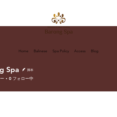
Home
Balinese
Spa Policy
Access
Blog
g Spa
脚本
ー
0
フォロー中