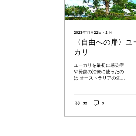
2023年11月22日
∙
2
分
〈自由への扉〉ユ
カリ
ユーカリを最初に感染症
や発熱の治療に使ったの
は オーストラリアの先住
民、アボリジニです👭 後
に「熱さましの木」とし
て広く知られるようにな
りますが、 主に呼吸器系
32
0
に関わる肺の気を補って
くれると共に 粘膜の炎症
による痰や鼻水などの...