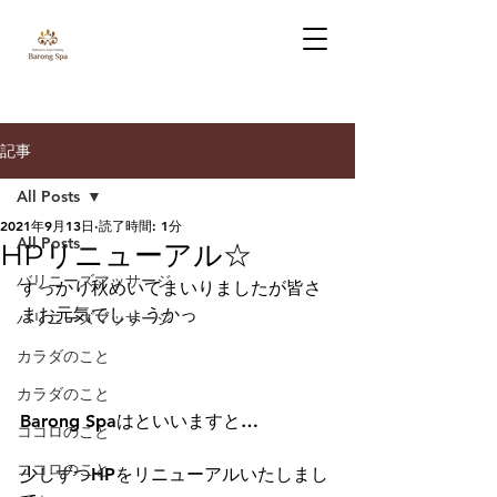
記事
All Posts
2021年9月13日
読了時間: 1分
All Posts
HPリニューアル☆
バリニーズマッサージ
すっかり秋めいてまいりましたが皆さ
まお元気でしょうかっ
バリニーズマッサージ
カラダのこと
カラダのこと
Barong Spaはといいますと…
ココロのこと
ココロのこと
少しずつHPをリニューアルいたしまし