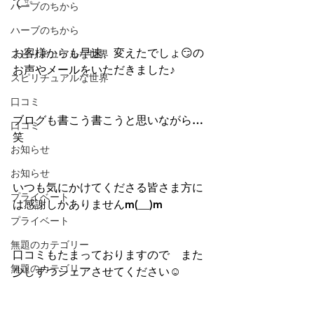
て✨
ハーブのちから
ハーブのちから
お客様からも早速、変えたでしょ😏の
スピリチュアルな世界
お声やメールをいただきました♪
スピリチュアルな世界
口コミ
ブログも書こう書こうと思いながら…
口コミ
笑
お知らせ
お知らせ
いつも気にかけてくださる皆さま方に
プライベート
は感謝しかありませんm(__)m
プライベート
無題のカテゴリー
口コミもたまっておりますので　また
無題のカテゴリー
少しずつシェアさせてください☺️