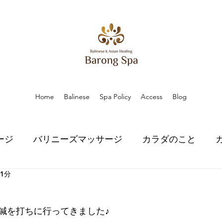
Home
Balinese
Spa Policy
Access
Blog
ージ
バリニーズマッサージ
カラダのこと
 1分
こと
ハーブのちから
ハーブのちから
スピ
鍼を打ちに行ってきました♪
口コミ
口コミ
お知らせ
お知らせ
プラ