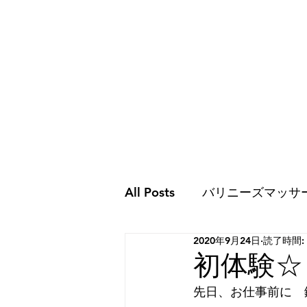
All Posts
バリニーズマッサ
2020年9月24日
読了時間:
ココロのこと
ココロの
初体験☆
先日、お仕事前に　
スピリチュアルな世界