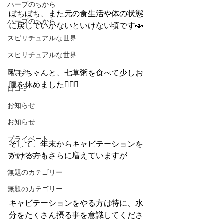
ハーブのちから
ぼちぼち、また元の食生活や体の状態
ハーブのちから
に戻していかないといけない頃です🫨
スピリチュアルな世界
スピリチュアルな世界
口コミ
私もちゃんと、七草粥を食べて少しお
腹を休めました😮‍💨✨
口コミ
お知らせ
お知らせ
プライベート
そして、年末からキャビテーションを
プライベート
かける方もさらに増えていますが
無題のカテゴリー
無題のカテゴリー
キャビテーションをやる方は特に、水
分をたくさん摂る事を意識してくださ