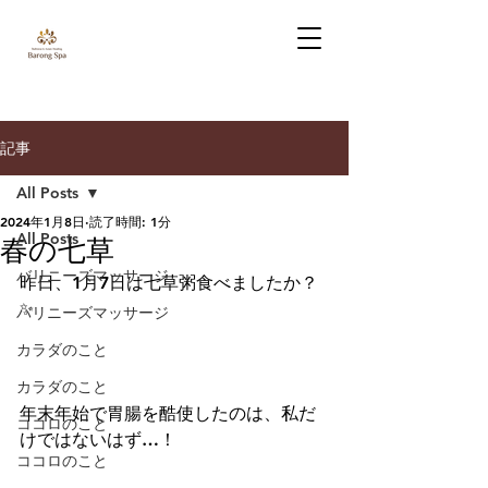
記事
All Posts
2024年1月8日
読了時間: 1分
All Posts
春の七草
バリニーズマッサージ
昨日、1月7日は七草粥食べましたか？
✨
バリニーズマッサージ
カラダのこと
カラダのこと
年末年始で胃腸を酷使したのは、私だ
ココロのこと
けではないはず…！
ココロのこと