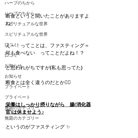
ハーブのちから
ハーブのちから
断食というと聞いたことがありますよ
ね✨
スピリチュアルな世界
スピリチュアルな世界
口コミ
え～！ってことは、ファスティング＝
何も食べない　ってことだよね！？
口コミ
お知らせ
と思われがちですが(私も思ってた)
お知らせ
断食とは全く違うのだとか🙅‍♀️
プライベート
プライベート
栄養はしっかり摂りながら　腸(消化器
無題のカテゴリー
官)は休ませよう♪
無題のカテゴリー
というのがファスティング ✨