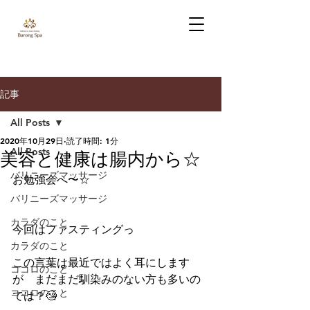
記事
All Posts
2020年10月29日
読了時間: 1分
All Posts
美容と健康は腸内から☆
バリニーズマッサージ
お勉強会へ〜☆
バリニーズマッサージ
カラダのこと
今回はファスティングっ
カラダのこと
この言葉は最近ではよく耳にします
ココロのこと
が　まだまだ馴染みのない方も多いの
ココロのこと
では？🧐