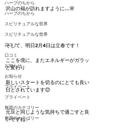
ハーブのちから
沢山の福が訪れますように…🌸
ハーブのちから
スピリチュアルな世界
スピリチュアルな世界
口コミ
そして、明日2月4日は立春です！
口コミ
ここを境に、またエネルギーがガラッ
お知らせ
と変わり
お知らせ
新しいスタートを切るのにとても良い
プライベート
日とされています😊
プライベート
無題のカテゴリー
元旦と同じような気持ちで過ごすと良
無題のカテゴリー
いですね✨