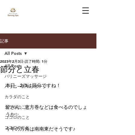
記事
All Posts
2023年2月3日
読了時間: 1分
All Posts
節分と立春
バリニーズマッサージ
本日、2/3は節分ですね！
バリニーズマッサージ
カラダのこと
カラダのこと
皆さん、恵方巻などは食べるのでしょ
うか✨
ココロのこと
ココロのこと
今年の方角は南南東だそうです♪