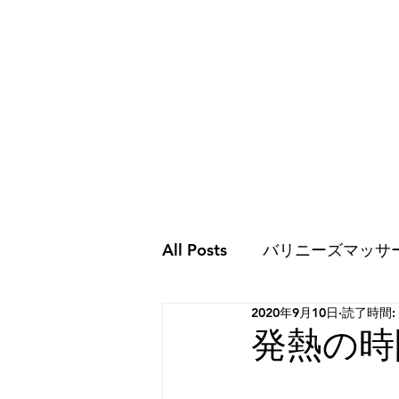
All Posts
バリニーズマッサ
2020年9月10日
読了時間:
ココロのこと
ココロの
発熱の時
スピリチュアルな世界