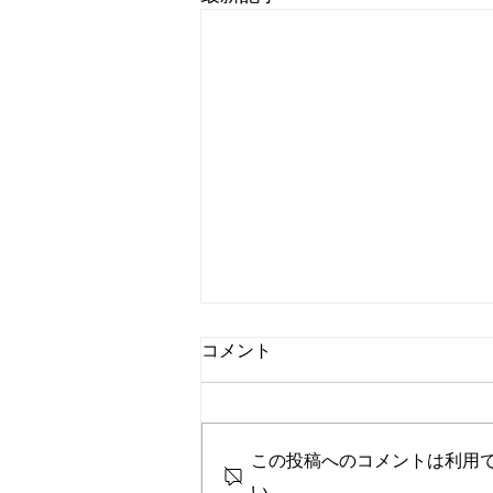
コメント
この投稿へのコメントは利用
睡眠スイッチの入れ方
い。