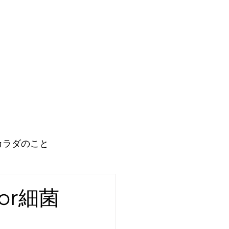
カラダのこと
リチュアルな世界
or細菌
イベート