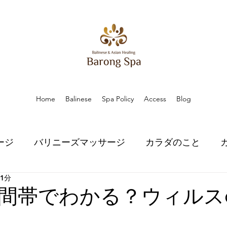
Home
Balinese
Spa Policy
Access
Blog
ージ
バリニーズマッサージ
カラダのこと
 1分
こと
ハーブのちから
ハーブのちから
スピ
間帯でわかる？ウィルス
口コミ
口コミ
お知らせ
お知らせ
プラ