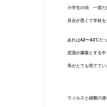
小学生の頃　一度だ
プライベート
無題のカ
具合が悪くて学校を
あれは42〜43℃だ
意識が朦朧とする中
母がとても慌ててい
ウィルスと細菌の違