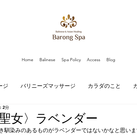
Home
Balinese
Spa Policy
Access
Blog
ージ
バリニーズマッサージ
カラダのこと
 2分
こと
ハーブのちから
ハーブのちから
スピ
聖女〉ラベンダー
き馴染みのあるものがラベンダーではないかなと思います
口コミ
口コミ
お知らせ
お知らせ
プラ