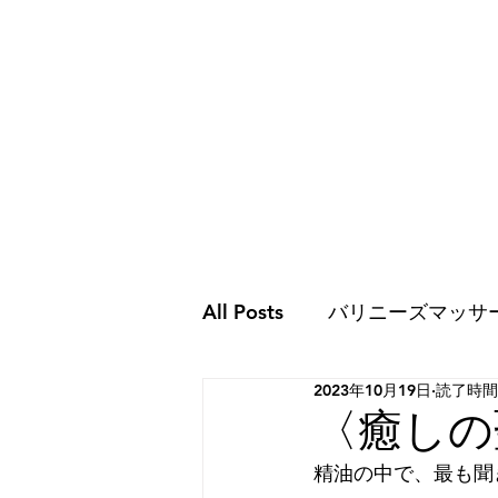
All Posts
バリニーズマッサ
2023年10月19日
読了時間:
ココロのこと
ココロの
〈癒しの
精油の中で、最も聞
スピリチュアルな世界