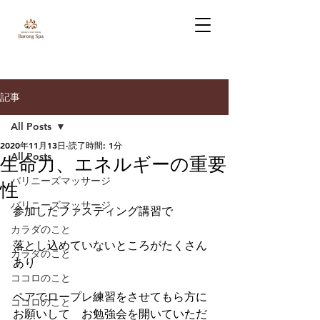
記事
All Posts
2020年11月13日
読了時間: 1分
All Posts
生命力、エネルギーの重要
バリニーズマッサージ
性
バリニーズマッサージ
参加したファスティング講習で
カラダのこと
落とし込めていないところがたくさん
カラダのこと
あり
ココロのこと
ペアでロープレ練習をさせてもら方に
ココロのこと
お願いして　お勉強会を開いていただ