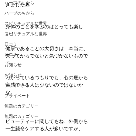
ハーブのちから
きました🙏
ハーブのちから
スピリチュアルな世界
身体のことを学ぶのはとっても楽し
スピリチュアルな世界
い！
口コミ
健康であることの大切さは　本当に、
口コミ
失ってからでないと気づかないもので
す。
お知らせ
お知らせ
わかっているつもりでも、心の底から
実感できる人は少ないのではないか
プライベート
な。
プライベート
無題のカテゴリー
無題のカテゴリー
ビューティーに関してもね、外側から
一生懸命ケアする人が多いですが、