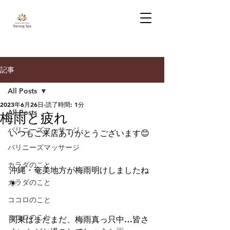
記事
All Posts
2023年6月26日
読了時間: 1分
All Posts
梅雨と疲れ
バリニーズマッサージ
いつもご来店ありがとうございます😊
バリニーズマッサージ
カラダのこと
沖縄・奄美地方が梅雨明けしましたね
カラダのこと
☀️
ココロのこと
ココロのこと
関東はまだまだ、梅雨真っ只中…皆さ