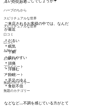
まいかがお過ごしでしょうか☔️
ハーブのちから
ハーブのちから
スピリチュアルな世界
ご来店されるお客様の中では、なんだ
スピリチュアルな世界
か最近
口コミ
＊だるい
口コミ
＊眠気
お知らせ
＊下痢
＊疲れやすい
お知らせ
＊頭痛
プライベート
＊浮腫む
プライベート
＊目眩
＊手足の冷え
無題のカテゴリー
＊食欲不信
無題のカテゴリー
などなど…不調を感じている方がとて