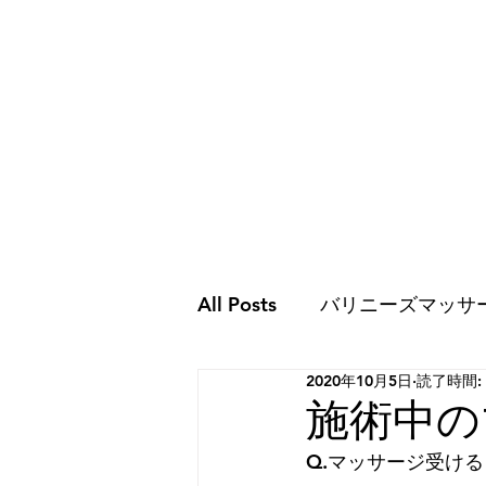
All Posts
バリニーズマッサ
2020年10月5日
読了時間:
ココロのこと
ココロの
施術中の
Q.マッサージ受け
スピリチュアルな世界