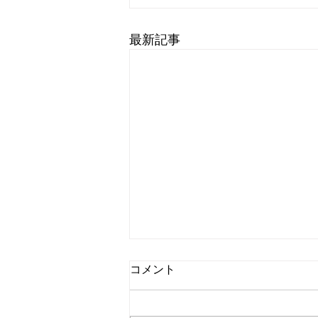
最新記事
お休みのお知らせ⭐︎
コメント
9月は何度も帰省する予定があ
り、 実家とサロンの往復に追わ