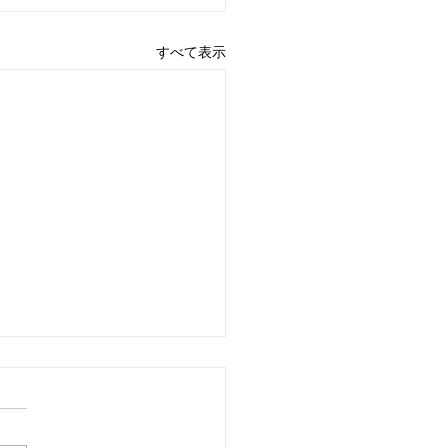
すべて表示
年始のお知らせ☆
は年末年始のお知らせが大変
りました🙇‍♀️ お問合せくだ