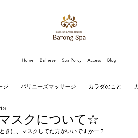
Home
Balinese
Spa Policy
Access
Blog
ージ
バリニーズマッサージ
カラダのこと
 1分
こと
ハーブのちから
ハーブのちから
スピ
マスクについて☆
るときに、マスクしてた方がいいですかー？
口コミ
口コミ
お知らせ
お知らせ
プラ