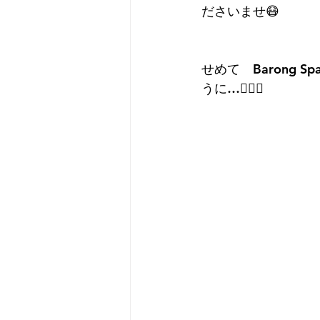
ださいませ😷
せめて　Barong
うに…💆‍♀️✨