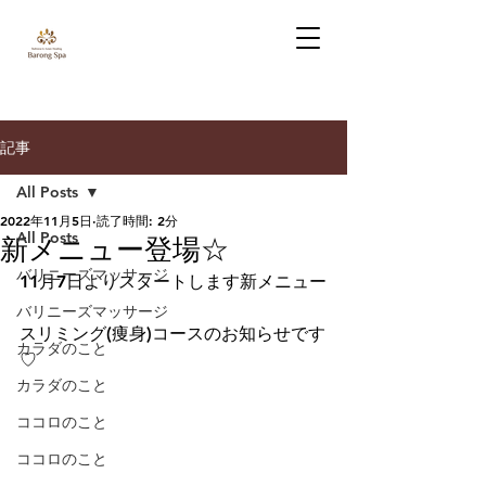
記事
All Posts
2022年11月5日
読了時間: 2分
All Posts
新メニュー登場☆
バリニーズマッサージ
11月7日よりスタートします新メニュー
バリニーズマッサージ
スリミング(痩身)コースのお知らせです
カラダのこと
♡
カラダのこと
ココロのこと
ココロのこと