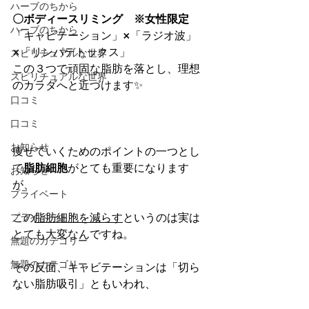
ハーブのちから
〇ボディースリミング　※女性限定
ハーブのちから
「キャビテーション」×「ラジオ波」
×「リンパデトックス」
スピリチュアルな世界
この３つで頑固な脂肪を落とし、理想
スピリチュアルな世界
のカラダへと近づけます✨
口コミ
口コミ
お知らせ
痩せていくためのポイントの一つとし
て
脂肪細胞
がとても重要になります
お知らせ
が、
プライベート
プライベート
この
脂肪細胞を減らす
というのは実は
とても大変なんですね。
無題のカテゴリー
無題のカテゴリー
その反面、キャビテーションは「切ら
ない脂肪吸引」ともいわれ、