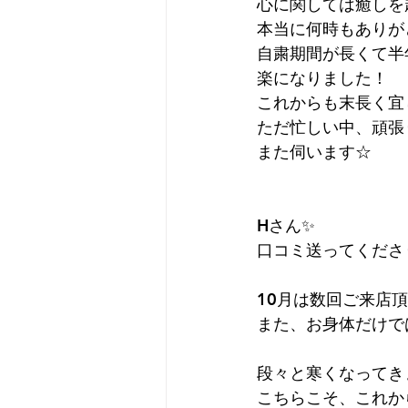
心に関しては癒しを
本当に何時もありが
自粛期間が長くて半
プライベート
無題のカ
楽になりました！
これからも末長く宜し
ただ忙しい中、頑張
また伺います☆
Hさん✨
口コミ送ってくださり
10月は数回ご来店
また、お身体だけで
段々と寒くなってき
こちらこそ、これか