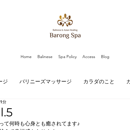
Home
Balinese
Spa Policy
Access
Blog
ージ
バリニーズマッサージ
カラダのこと
 1分
こと
ハーブのちから
ハーブのちから
スピ
.5
って何時も心身とも癒されてます♪
口コミ
口コミ
お知らせ
お知らせ
プラ