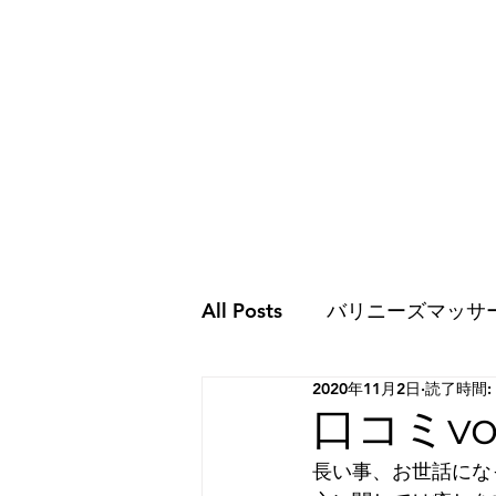
All Posts
バリニーズマッサ
2020年11月2日
読了時間:
ココロのこと
ココロの
口コミvol
長い事、お世話にな
スピリチュアルな世界