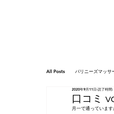
All Posts
バリニーズマッサ
2020年9月11日
読了時間:
ココロのこと
ココロの
口コミ vol
月一で通っています
スピリチュアルな世界