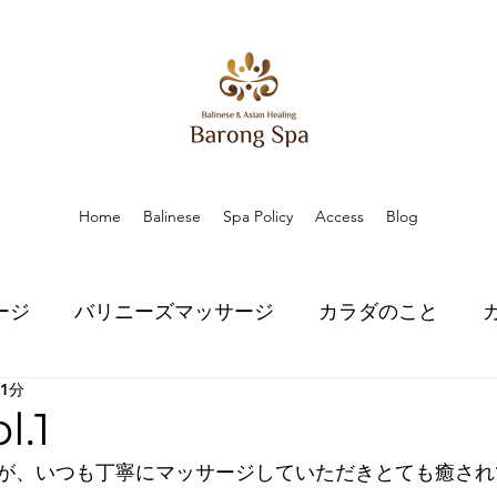
Home
Balinese
Spa Policy
Access
Blog
ージ
バリニーズマッサージ
カラダのこと
 1分
こと
ハーブのちから
ハーブのちから
スピ
.1
が、いつも丁寧にマッサージしていただきとても癒され
口コミ
口コミ
お知らせ
お知らせ
プラ