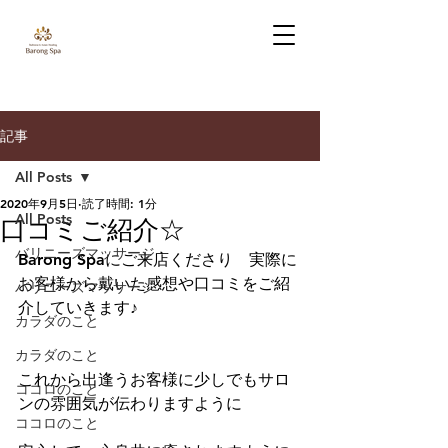
記事
All Posts
2020年9月5日
読了時間: 1分
All Posts
口コミご紹介☆
バリニーズマッサージ
Barong Spaにご来店くださり　実際に
お客様から戴いた感想や口コミをご紹
バリニーズマッサージ
介していきます♪
カラダのこと
カラダのこと
これから出逢うお客様に少しでもサロ
ココロのこと
ンの雰囲気が伝わりますように
ココロのこと