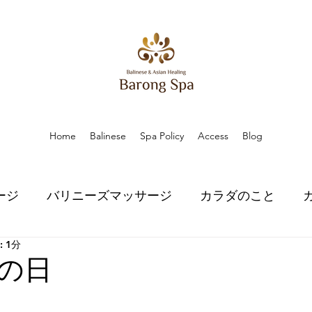
Home
Balinese
Spa Policy
Access
Blog
ージ
バリニーズマッサージ
カラダのこと
 1分
こと
ハーブのちから
ハーブのちから
スピ
の日
口コミ
口コミ
お知らせ
お知らせ
プラ