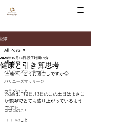
記事
All Posts
2024年10月13日
読了時間: 1分
All Posts
健康と引き算思考
バリニーズマッサージ
三連休、どうお過ごしですか😊
バリニーズマッサージ
カラダのこと
池袋は、12日.13日のこの土日はよさこ
カラダのこと
い祭りでとても盛り上がっているよう
です✨
ココロのこと
ココロのこと