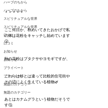
ハーブのちから
ハーブのちから
＊＊＊＊＊
スピリチュアルな世界
スピリチュアルな世界
ここ何日か、秋めいてきたおかげで私
口コミ
の体は花粉をキャッチし始めています
🤧
口コミ
お知らせ
秋の花粉はブタクサやヨモギですが、
お知らせ
プライベート
プライベート
これらは杉とは違って比較的住宅街や
その辺によく生えている植物🌿
無題のカテゴリー
無題のカテゴリー
あとはカナムグラという植物だそうで
す🤔