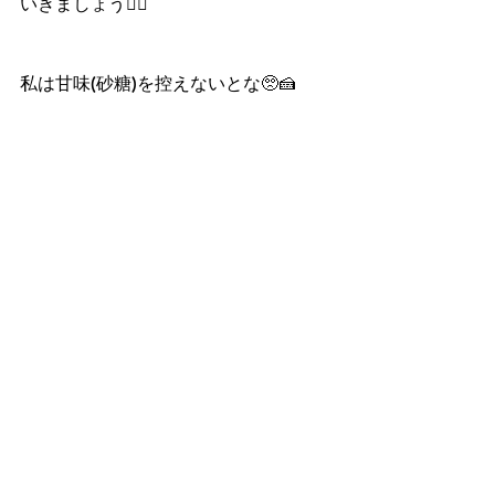
いきましょう🙋‍♀️
私は甘味(砂糖)を控えないとな🥺🍰