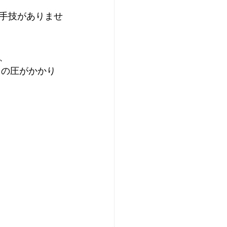
手技がありませ
、
もの圧がかかり