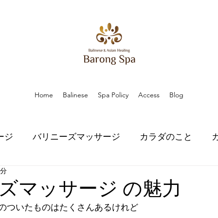
Home
Balinese
Spa Policy
Access
Blog
ージ
バリニーズマッサージ
カラダのこと
1分
こと
ハーブのちから
ハーブのちから
スピ
ズマッサージ の魅力
のついたものはたくさんあるけれど
口コミ
口コミ
お知らせ
お知らせ
プラ