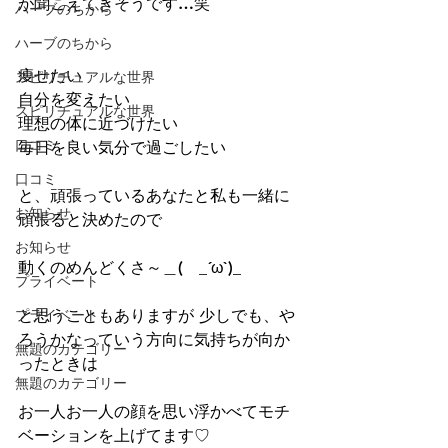
が聞こえてきそうです…笑
ハーブのちから
ハーブのちから
痩せたい
スピリチュアルな世界
自分を変えたい
スピリチュアルな世界
理想の体に近づけたい
口コミ
毎日を良い気分で過ごしたい
口コミ
と、頑張っているあなたと私も一緒に
お知らせ
頑張ると決めたので
お知らせ
動くのめんどくさ～＿(　_´ω`)_
プライベート
プライベート
と思うこともありますが 少しでも、や
ろうかなっていう方向に気持ちが向か
無題のカテゴリー
ったときは
無題のカテゴリー
お一人お一人の顔を思い浮かべてモチ
ベーションを上げてます♡