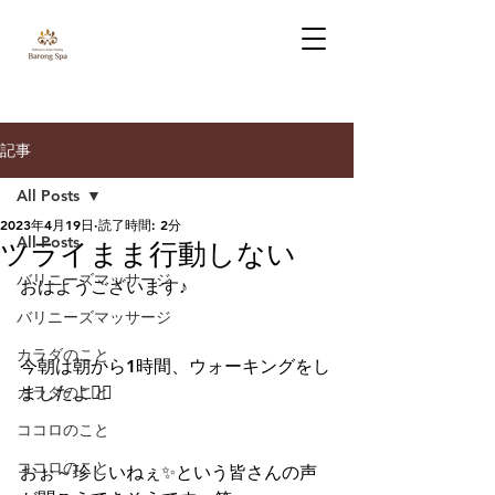
記事
All Posts
2023年4月19日
読了時間: 2分
All Posts
ツライまま行動しない
バリニーズマッサージ
おはようございます♪
バリニーズマッサージ
カラダのこと
今朝は朝から1時間、ウォーキングをし
カラダのこと
ましたよ🏃‍♀️
ココロのこと
ココロのこと
おぉ～珍しいねぇ✨という皆さんの声