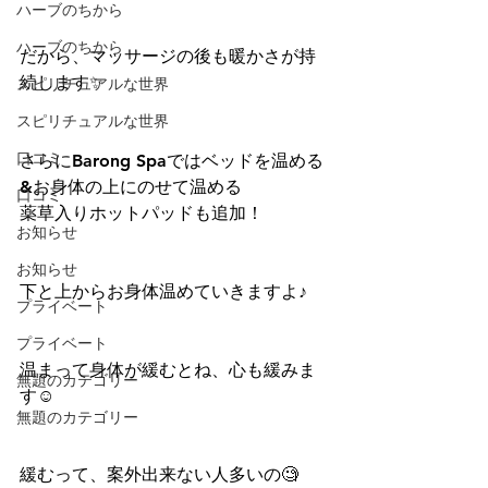
ハーブのちから
ハーブのちから
だから、マッサージの後も暖かさが持
続します✨
スピリチュアルな世界
スピリチュアルな世界
口コミ
さらにBarong Spaではベッドを温める
&お身体の上にのせて温める
口コミ
薬草入りホットパッドも追加！
お知らせ
お知らせ
下と上からお身体温めていきますよ♪
プライベート
プライベート
温まって身体が緩むとね、心も緩みま
無題のカテゴリー
す☺️
無題のカテゴリー
緩むって、案外出来ない人多いの🧐