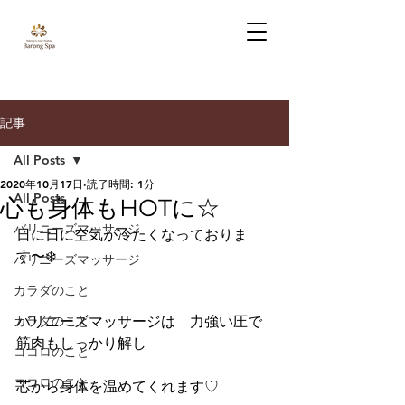
記事
All Posts
2020年10月17日
読了時間: 1分
All Posts
心も身体もHOTに☆
バリニーズマッサージ
日に日に空気が冷たくなっておりま
す〜❄️
バリニーズマッサージ
カラダのこと
カラダのこと
バリニーズマッサージは　力強い圧で
筋肉もしっかり解し
ココロのこと
ココロのこと
芯から身体を温めてくれます♡